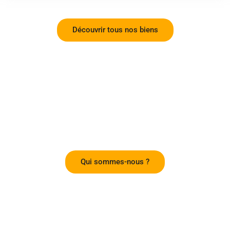
Découvrir tous nos biens
Abylimo aménage votre
espace
Qui sommes-nous ?